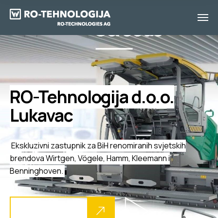
RO-Tehnologija d.o.o.
Lukavac
Ekskluzivni zastupnik za BiH renomiranih svjetskih
brendova Wirtgen, Vögele, Hamm, Kleemann i
Benninghoven.
Istražite dalje