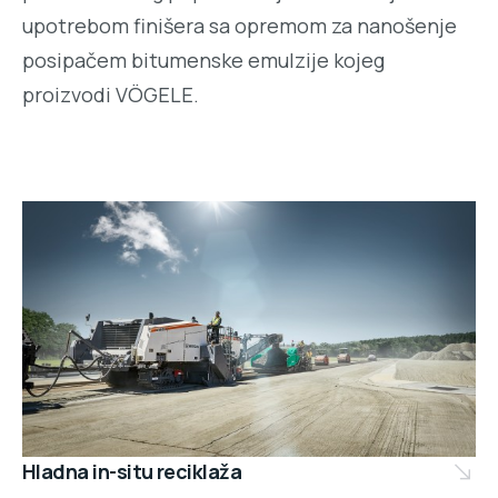
upotrebom finišera sa opremom za nanošenje
posipačem bitumenske emulzije kojeg
proizvodi VÖGELE.
Hladna in-situ reciklaža