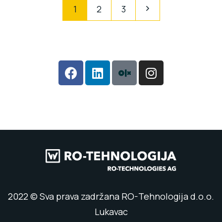
1
2
3
2022 © Sva prava zadržana RO-Tehnologija d.o.o.
Lukavac